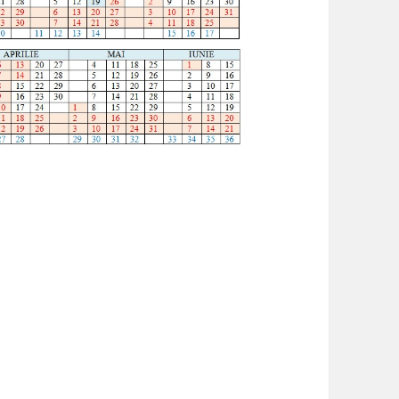
A LICEU
– sesiunea iunie 2022