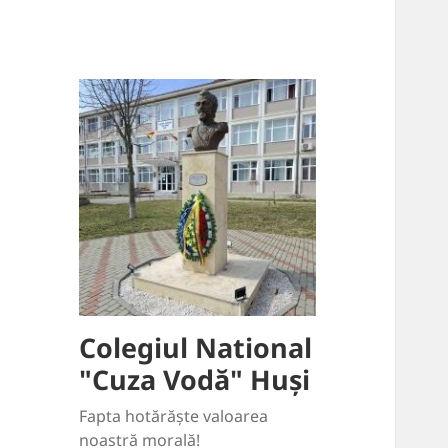
conținut
Colegiul National
"Cuza Vodă" Huși
Fapta hotărăște valoarea
noastră morală!