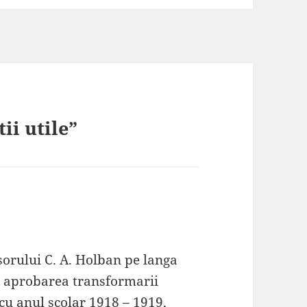
ii utile”
ne:
sorului C. A. Holban pe langa
18, aprobarea transformarii
 cu anul scolar 1918 – 1919,