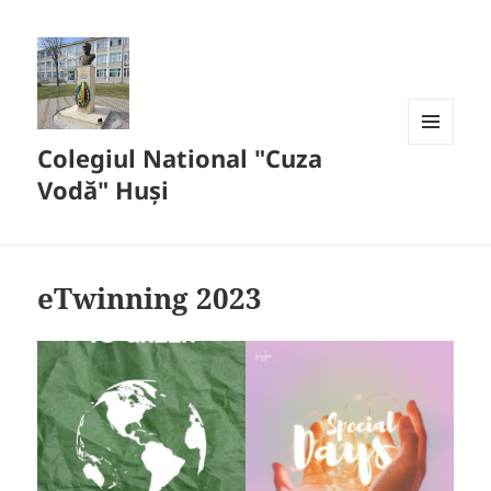
conținut
Colegiul National "Cuza
MENIU
ȘI
Vodă" Huși
WIDGET-
URI
eTwinning 2023