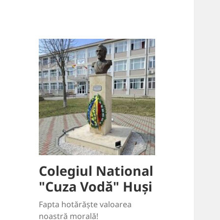
conținut
Colegiul National
"Cuza Vodă" Huși
Fapta hotărăște valoarea
noastră morală!